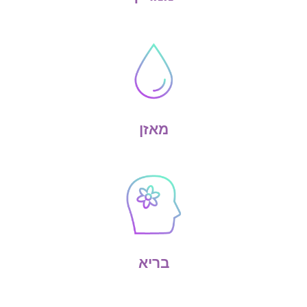
מאזן
בריא