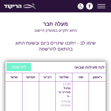
מעלה חבר
החוג יתקיים במועדון היישוב
שימו לב - ייתכנו שינויים ביום ובשעת החוג
בהתאם להרשמה
להרשמה
לוח פעילות שבועי
ראשון
שני
שלישי
רביעי
חמישי
שישי
17:00
מחול
מודרני א'
- ג'
שבותיה
אטקינס