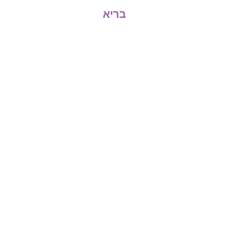
בריא
הריקוד מרכז לאומנויות המחול ותנועה
נוסד על ידי אסתר מירום, לזכרה של אמה
המוזיקאית צביה בלומנטל ז"ל.
עשו לנו לייק
הריקוד