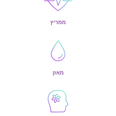
ממריץ
מאזן